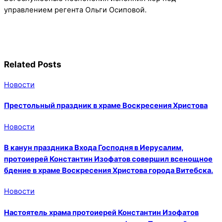
управлением регента Ольги Осиповой.
Related Posts
Новости
Престольный праздник в храме Воскресения Христова
Новости
В канун праздника Входа Господня в Иерусалим,
протоиерей Константин Изофатов совершил всенощное
бдение в храме Воскресения Христова города Витебска.
Новости
Настоятель храма протоиерей Константин Изофатов