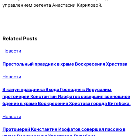
управлением регента Анастасии Кириловой.
Related Posts
Новости
Престольный праздник в храме Воскресения Христова
Новости
В канун праздника Входа Господня в Иерусалим,
протоиерей Константин Изофатов совершил всенощное
бдение в храме Воскресения Христова города Витебска.
Новости
Протоиерей Константин Изофатов совершил пассию в