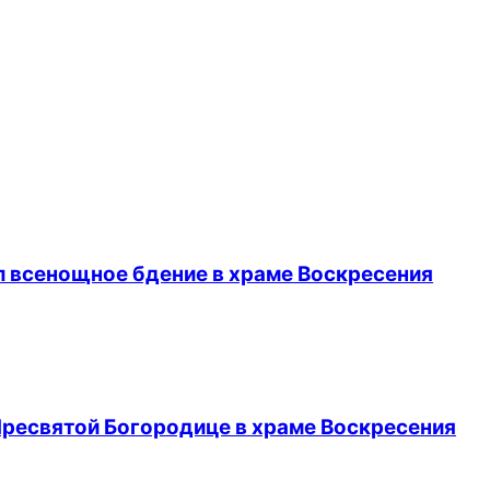
л всенощное бдение в храме Воскресения
Пресвятой Богородице в храме Воскресения