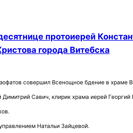
идесятнице протоиерей Конста
Христова города Витебска
Изофатов совершил Всенощное бдение в храме В
 Димитрий Савич, клирик храма иерей Георгий 
ков.
управлением Натальи Зайцевой.