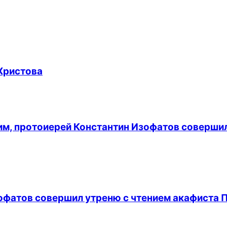
Христова
лим, протоиерей Константин Изофатов соверши
офатов совершил утреню с чтением акафиста 