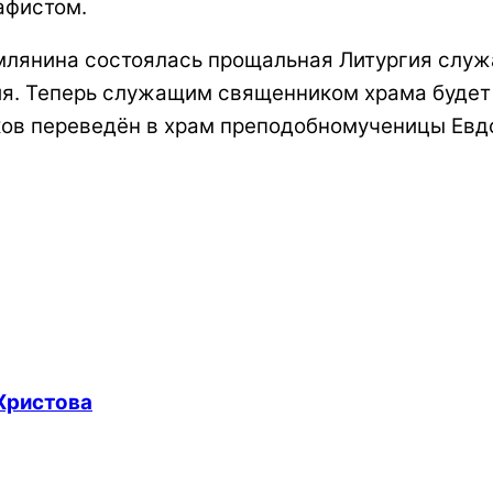
афистом.
Римлянина состоялась прощальная Литургия слу
ия. Теперь служащим священником храма будет
ков переведён в храм преподобномученицы Евд
Христова