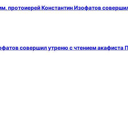
лим, протоиерей Константин Изофатов соверши
офатов совершил утреню с чтением акафиста 