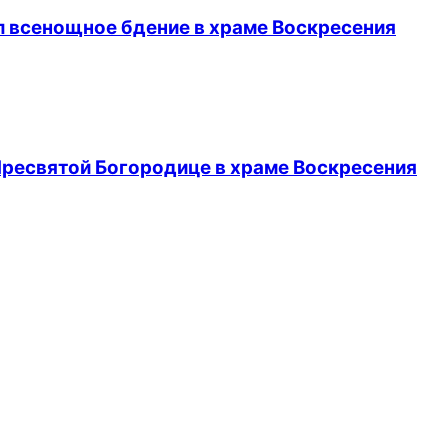
л всенощное бдение в храме Воскресения
Пресвятой Богородице в храме Воскресения