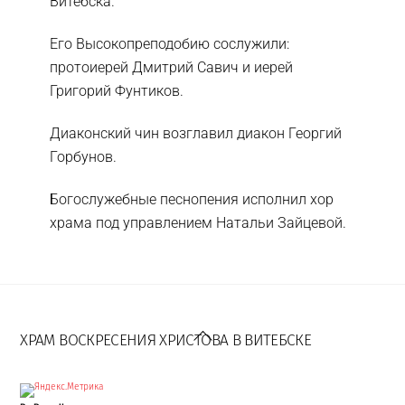
Витебска.
Его Высокопреподобию сослужили:
протоиерей Дмитрий Савич и иерей
Григорий Фунтиков.
Диаконский чин возглавил диакон Георгий
Горбунов.
Богослужебные песнопения исполнил хор
храма под управлением Натальи Зайцевой.
Back
To
ХРАМ ВОСКРЕСЕНИЯ ХРИСТОВА В ВИТЕБСКЕ
Top