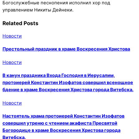
Богослужебные песнопения исполнил хор под
управлением Никиты Дейнеки.
Related Posts
Новости
Престольный праздник в храме Воскресения Христова
Новости
В канун праздника Входа Господня в Иерусалим,
протоиерей Константин Изофатов совершил всенощное
бдение в храме Воскресения Христова города Витебска.
Новости
Настоятель храма протоиерей Константин Изофатов
совершил утреню с чтением акафиста Пресвятой
Богородице в храме Воскресения Христова города
Витебска.