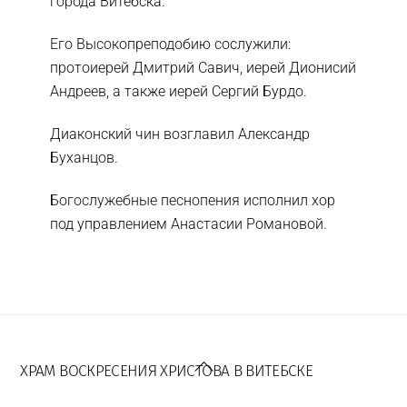
города Витебска.
Его Высокопреподобию сослужили:
протоиерей Дмитрий Савич, иерей Дионисий
Андреев, а также иерей Сергий Бурдо.
Диаконский чин возглавил Александр
Буханцов.
Богослужебные песнопения исполнил хор
под управлением Анастасии Романовой.
Back
To
ХРАМ ВОСКРЕСЕНИЯ ХРИСТОВА В ВИТЕБСКЕ
Top