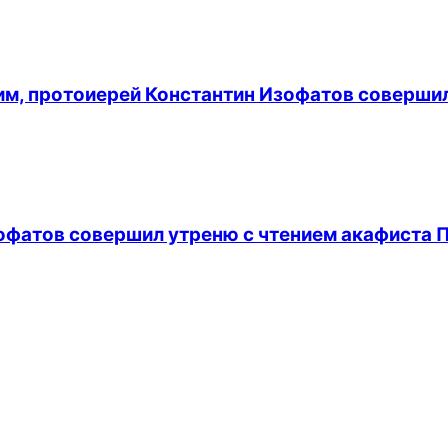
лим, протоиерей Константин Изофатов соверши
офатов совершил утреню с чтением акафиста 