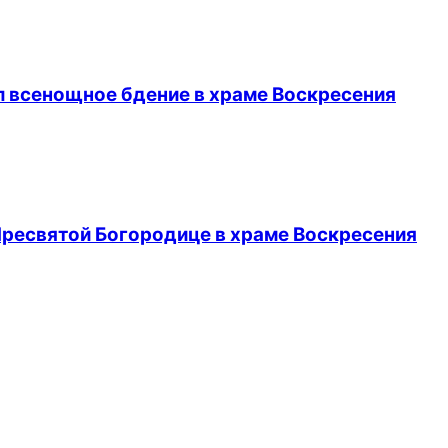
л всенощное бдение в храме Воскресения
Пресвятой Богородице в храме Воскресения