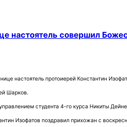
це настоятель совершил Боже
ятнице настоятель протоиерей Константин Изоф
ей Шарков.
управлением студента 4-го курса Никиты Дейне
антин Изофатов поздравил прихожан с воскресн