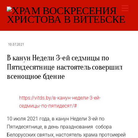
Skip
Men
to
content
10.07.2021
В канун Недели 3-ей седмицы по
Пятидесятнице настоятель совершил
всенощное бдение
https://vitds.by/в-канун-недели-3-ей-
седмицы-по-пятидесят/#
10 июля 2021 года, в канун Недели 3-ей по
Пятидесятнице, в день празднования собора
Белорусских святых, настоятель храма протоиерей