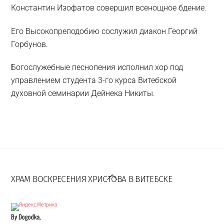
Константин Изофатов совершил всенощное бдение.
Его Высокопреподобию сослужил диакон Георгий
Горбунов.
Богослужебные песнопения исполнил хор под
управлением студента 3-го курса Витебской
духовной семинарии Дейнека Никиты.
Back
To
ХРАМ ВОСКРЕСЕНИЯ ХРИСТОВА В ВИТЕБСКЕ
Top
By Dogodka,